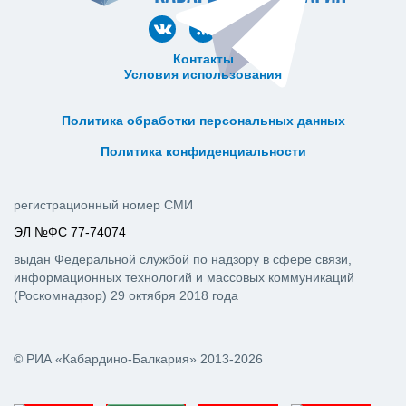
Контакты
Условия использования
ᅠ ᅠ ᅠ ᅠ ᅠ
ᅠ ᅠ ᅠ ᅠ ᅠ ᅠ ᅠ ᅠ ᅠ ᅠ
Политика обработки персональных данных
ᅠ ᅠ ᅠ ᅠ ᅠ ᅠ ᅠ ᅠ ᅠ ᅠ
Политика конфиденциальности
регистрационный номер СМИ
ЭЛ №ФС 77-74074
выдан Федеральной службой по надзору в сфере связи,
информационных технологий и массовых коммуникаций
(Роскомнадзор) 29 октября 2018 года
© РИА «Кабардино-Балкария» 2013-2026