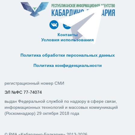
Контакты
Условия использования
ᅠ ᅠ ᅠ ᅠ ᅠ
ᅠ ᅠ ᅠ ᅠ ᅠ ᅠ ᅠ ᅠ ᅠ ᅠ
Политика обработки персональных данных
ᅠ ᅠ ᅠ ᅠ ᅠ ᅠ ᅠ ᅠ ᅠ ᅠ
Политика конфиденциальности
регистрационный номер СМИ
ЭЛ №ФС 77-74074
выдан Федеральной службой по надзору в сфере связи,
информационных технологий и массовых коммуникаций
(Роскомнадзор) 29 октября 2018 года
© РИА «Кабардино-Балкария» 2013-2026