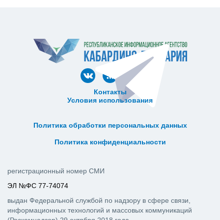
Контакты
Условия использования
ᅠ ᅠ ᅠ ᅠ ᅠ
ᅠ ᅠ ᅠ ᅠ ᅠ ᅠ ᅠ ᅠ ᅠ ᅠ
Политика обработки персональных данных
ᅠ ᅠ ᅠ ᅠ ᅠ ᅠ ᅠ ᅠ ᅠ ᅠ
Политика конфиденциальности
регистрационный номер СМИ
ЭЛ №ФС 77-74074
выдан Федеральной службой по надзору в сфере связи,
информационных технологий и массовых коммуникаций