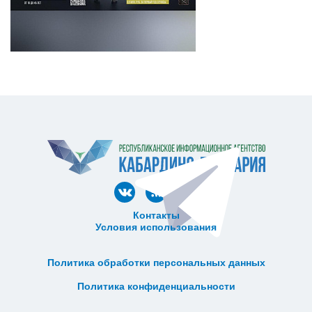
Контакты
Условия использования
ᅠ ᅠ ᅠ ᅠ ᅠ
ᅠ ᅠ ᅠ ᅠ ᅠ ᅠ ᅠ ᅠ ᅠ ᅠ
Политика обработки персональных данных
ᅠ ᅠ ᅠ ᅠ ᅠ ᅠ ᅠ ᅠ ᅠ ᅠ
Политика конфиденциальности