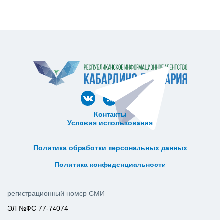
Контакты
Условия использования
ᅠ ᅠ ᅠ ᅠ ᅠ
ᅠ ᅠ ᅠ ᅠ ᅠ ᅠ ᅠ ᅠ ᅠ ᅠ
Политика обработки персональных данных
ᅠ ᅠ ᅠ ᅠ ᅠ ᅠ ᅠ ᅠ ᅠ ᅠ
Политика конфиденциальности
регистрационный номер СМИ
ЭЛ №ФС 77-74074