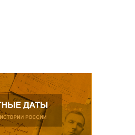
рождения, проживающего в
ике.
ь далее