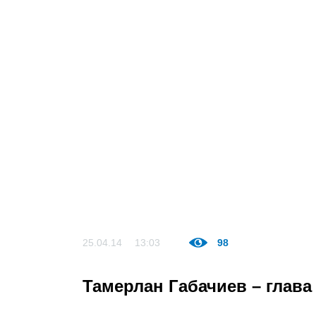
25.04.14
13:03
98
Тамерлан Габачиев – глав