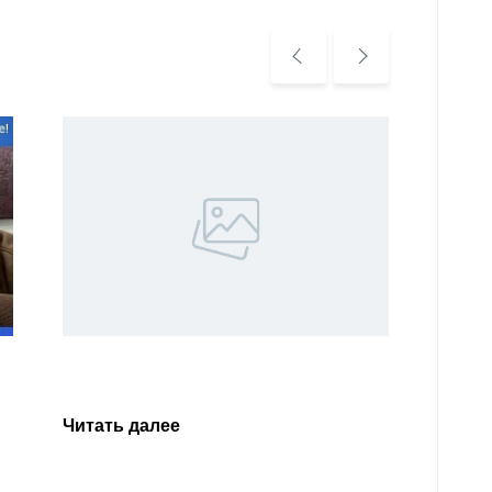
Уважа
Кабар
Читать далее
откли
родит