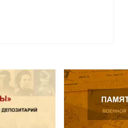
года 
Нальч
Читат