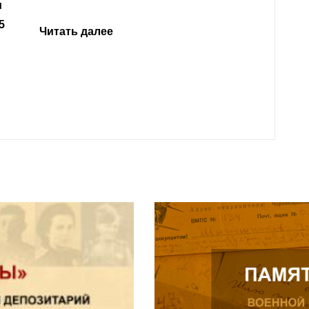
откли
родит
года 
Нальч
Читат