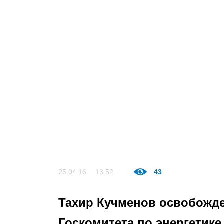
25.04.16
13:52
43
Тахир Кучменов освобожде
Госкомитета по энергетик