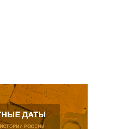
кнуться на просьбу о помощи
елей Тамерлана Урусова, 2015
Читать далее
рождения, проживающего в
ике.
ь далее