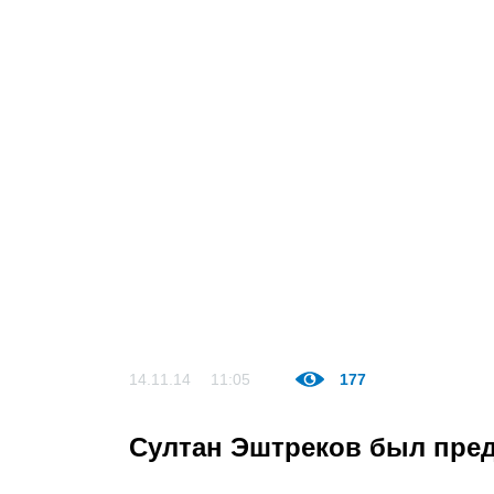
14.11.14
11:05
177
Султан Эштреков был пред