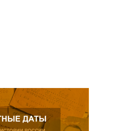
кнуться на просьбу о помощи
елей Тамерлана Урусова, 2015
Читать далее
рождения, проживающего в
ике.
ь далее