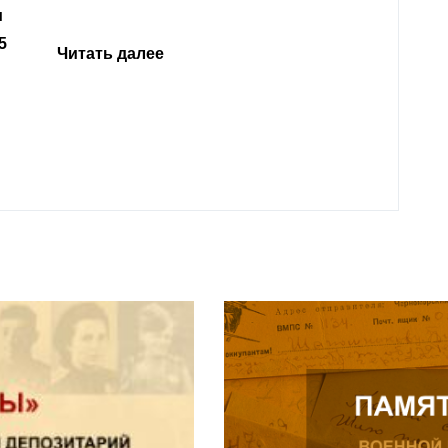
откли
родит
года 
Нальч
Читат