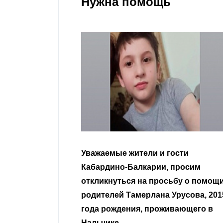
Нужна помощь
гости
Уважаемые земляки и все
 просим
неравнодушные граждане.
сьбу о помощи
Урусова, 2015
Читать далее
ивающего в