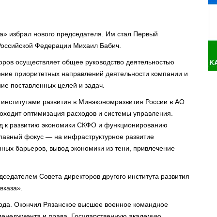
а» избрал нового председателя. Им стал Первый
Российской Федерации Михаил Бабич.
торов осуществляет общее руководство деятельностью
ение приоритетных направлений деятельности компании и
ие поставленных целей и задач.
институтами развития в Минэкономразвития России в АО
роходит оптимизация расходов и системы управления.
д к развитию экономики СКФО и функционированию
 Главный фокус — на инфраструктурное развитие
нных барьеров, вывод экономики из тени, привлечение
дседателем Совета директоров другого института развития
вказа».
года. Окончил Рязанское высшее военное командное
 менеджмента и права, Государственную академию