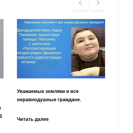
Уважа
Кабар
Читать далее
откли
родит
года 
Нальч