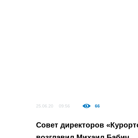
25.06.20
09:56
66
Совет директоров «Курорт
возглавил Михаил Бабич