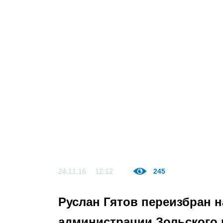
24.11.16
12:12
245
Руслан Гятов переизбран 
администрации Зольского 