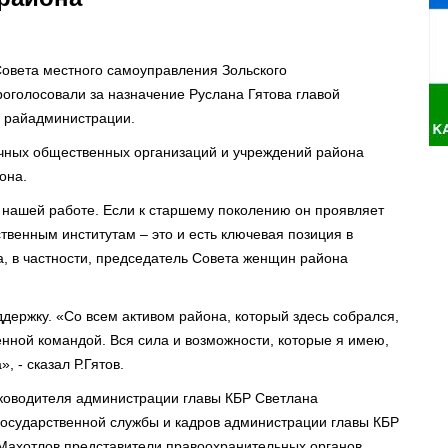
Совета местного самоуправления Зольского
оголосовали за назначение Руслана Гятова главой
а райадминистрации.
ичных общественных организаций и учреждений района
она.
, нашей работе. Если к старшему поколению он проявляет
твенным институтам – это и есть ключевая позиция в
а, в частности, председатель Совета женщин района
ддержку. «Со всем активом района, который здесь собрался,
нной командой. Вся сила и возможности, которые я имею,
 - сказал Р.Гятов.
уководителя администрации главы КБР Светлана
государственной службы и кадров администрации главы КБР
Махотлов,представители правоохранительных органов,