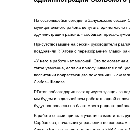
На состоявшейся сегодня в Залукокоаже сессии 
муниципального района депутаты единогласно пр
администрации района, - сообщает пресс-служб
Присутствовавшие на сессии руководители разл
поздравили Р.Гятова с переизбранием главой рай
«У него в работе нет мелочей. Это помогает нам
такое уважение, если он прислушивается к общес
воспитании подрастающего поколения», - сказал
Любовь Шалова.
Р.Гятов поблагодарил всех присутствующих за по
мы будем и в дальнейшем работать одной сплоче
будут направлены на благо моего родного района»,
В работе сессии приняли участие заместитель р
Сарбашева, начальник управления по вопросам 
Алихан Емузов, депутат парламента КБР Азамат 