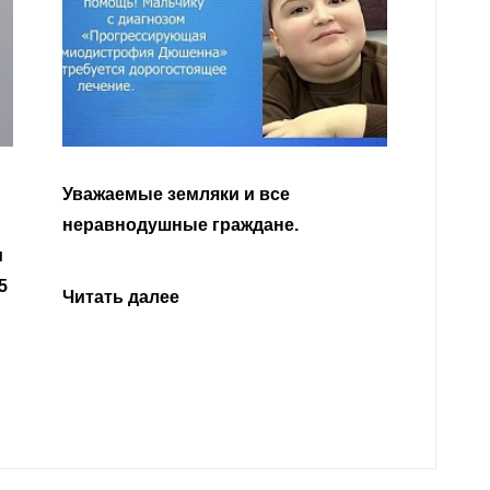
Уважа
Кабар
Читать далее
откли
родит
года 
Нальч
Читат