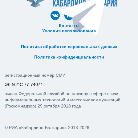
Контакты
Условия использования
ᅠ ᅠ ᅠ ᅠ ᅠ
ᅠ ᅠ ᅠ ᅠ ᅠ ᅠ ᅠ ᅠ ᅠ ᅠ
Политика обработки персональных данных
ᅠ ᅠ ᅠ ᅠ ᅠ ᅠ ᅠ ᅠ ᅠ ᅠ
Политика конфиденциальности
регистрационный номер СМИ
ЭЛ №ФС 77-74074
выдан Федеральной службой по надзору в сфере связи,
информационных технологий и массовых коммуникаций
(Роскомнадзор) 29 октября 2018 года
© РИА «Кабардино-Балкария» 2013-2026