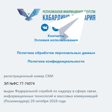
Контакты
Условия использования
ᅠ ᅠ ᅠ ᅠ ᅠ
ᅠ ᅠ ᅠ ᅠ ᅠ ᅠ ᅠ ᅠ ᅠ ᅠ
Политика обработки персональных данных
ᅠ ᅠ ᅠ ᅠ ᅠ ᅠ ᅠ ᅠ ᅠ ᅠ
Политика конфиденциальности
регистрационный номер СМИ
ЭЛ №ФС 77-74074
выдан Федеральной службой по надзору в сфере связи,
информационных технологий и массовых коммуникаций
(Роскомнадзор) 29 октября 2018 года