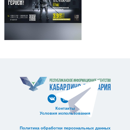
Контакты
Условия использования
ᅠ ᅠ ᅠ ᅠ ᅠ
ᅠ ᅠ ᅠ ᅠ ᅠ ᅠ ᅠ ᅠ ᅠ ᅠ
Политика обработки персональных данных