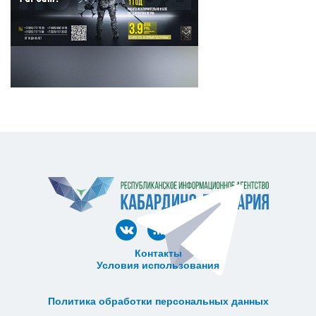
Контакты
Условия использования
ᅠ ᅠ ᅠ ᅠ ᅠ
ᅠ ᅠ ᅠ ᅠ ᅠ ᅠ ᅠ ᅠ ᅠ ᅠ
Политика обработки персональных данных
ᅠ ᅠ ᅠ ᅠ ᅠ ᅠ ᅠ ᅠ ᅠ ᅠ