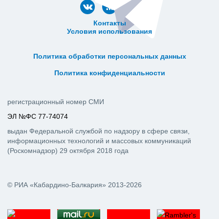
Контакты
Условия использования
ᅠ ᅠ ᅠ ᅠ ᅠ
ᅠ ᅠ ᅠ ᅠ ᅠ ᅠ ᅠ ᅠ ᅠ ᅠ
Политика обработки персональных данных
ᅠ ᅠ ᅠ ᅠ ᅠ ᅠ ᅠ ᅠ ᅠ ᅠ
Политика конфиденциальности
регистрационный номер СМИ
ЭЛ №ФС 77-74074
выдан Федеральной службой по надзору в сфере связи,
информационных технологий и массовых коммуникаций
(Роскомнадзор) 29 октября 2018 года
© РИА «Кабардино-Балкария» 2013-2026