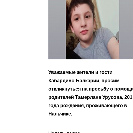
ели и гости
Уважаемые земляки и все
карии, просим
неравнодушные граждане.
на просьбу о помощи
ерлана Урусова, 2015
Читать далее
, проживающего в