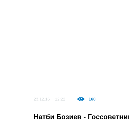
23.12.16
12:22
160
Натби Бозиев - Госсоветни