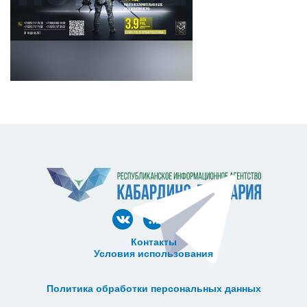
Контакты
Условия использования
ᅠ ᅠ ᅠ ᅠ ᅠ
ᅠ ᅠ ᅠ ᅠ ᅠ ᅠ ᅠ ᅠ ᅠ ᅠ
Политика обработки персональных данных
ᅠ ᅠ ᅠ ᅠ ᅠ ᅠ ᅠ ᅠ ᅠ ᅠ