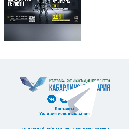
Контакты
Условия использования
ᅠ ᅠ ᅠ ᅠ ᅠ
ᅠ ᅠ ᅠ ᅠ ᅠ ᅠ ᅠ ᅠ ᅠ ᅠ
Политика обработки персональных данных