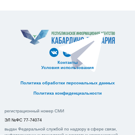
Контакты
Условия использования
ᅠ ᅠ ᅠ ᅠ ᅠ
ᅠ ᅠ ᅠ ᅠ ᅠ ᅠ ᅠ ᅠ ᅠ ᅠ
Политика обработки персональных данных
ᅠ ᅠ ᅠ ᅠ ᅠ ᅠ ᅠ ᅠ ᅠ ᅠ
Политика конфиденциальности
регистрационный номер СМИ
ЭЛ №ФС 77-74074
выдан Федеральной службой по надзору в сфере связи,