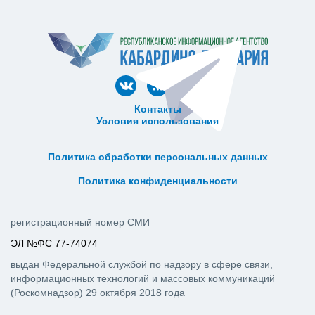
Контакты
Условия использования
ᅠ ᅠ ᅠ ᅠ ᅠ
ᅠ ᅠ ᅠ ᅠ ᅠ ᅠ ᅠ ᅠ ᅠ ᅠ
Политика обработки персональных данных
ᅠ ᅠ ᅠ ᅠ ᅠ ᅠ ᅠ ᅠ ᅠ ᅠ
Политика конфиденциальности
регистрационный номер СМИ
ЭЛ №ФС 77-74074
выдан Федеральной службой по надзору в сфере связи,
информационных технологий и массовых коммуникаций
(Роскомнадзор) 29 октября 2018 года