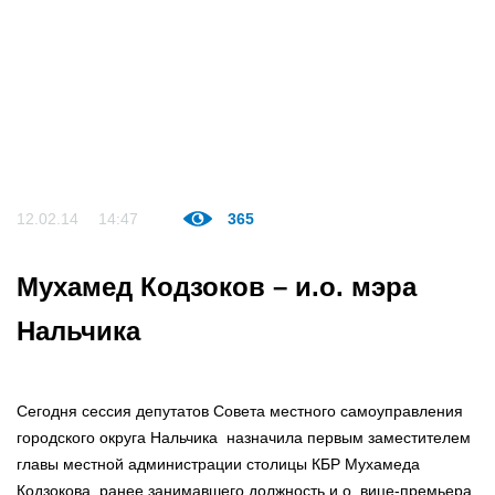
12.02.14
14:47
365
Мухамед Кодзоков – и.о. мэра
Нальчика
Сегодня сессия депутатов Совета местного самоуправления
городского округа Нальчика назначила первым заместителем
главы местной администрации столицы КБР Мухамеда
Кодзокова, ранее занимавшего должность и.о. вице-премьера