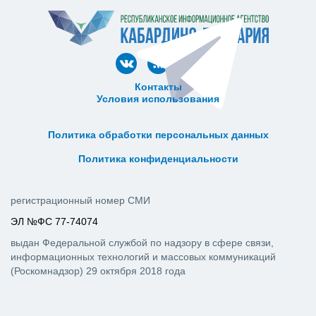
Контакты
Условия использования
ᅠ ᅠ ᅠ ᅠ ᅠ
ᅠ ᅠ ᅠ ᅠ ᅠ ᅠ ᅠ ᅠ ᅠ ᅠ
Политика обработки персональных данных
ᅠ ᅠ ᅠ ᅠ ᅠ ᅠ ᅠ ᅠ ᅠ ᅠ
Политика конфиденциальности
регистрационный номер СМИ
ЭЛ №ФС 77-74074
выдан Федеральной службой по надзору в сфере связи,
информационных технологий и массовых коммуникаций
(Роскомнадзор) 29 октября 2018 года