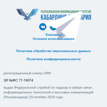
Контакты
Условия использования
ᅠ ᅠ ᅠ ᅠ ᅠ
ᅠ ᅠ ᅠ ᅠ ᅠ ᅠ ᅠ ᅠ ᅠ ᅠ
Политика обработки персональных данных
ᅠ ᅠ ᅠ ᅠ ᅠ ᅠ ᅠ ᅠ ᅠ ᅠ
Политика конфиденциальности
регистрационный номер СМИ
ЭЛ №ФС 77-74074
выдан Федеральной службой по надзору в сфере связи,
информационных технологий и массовых коммуникаций
(Роскомнадзор) 29 октября 2018 года