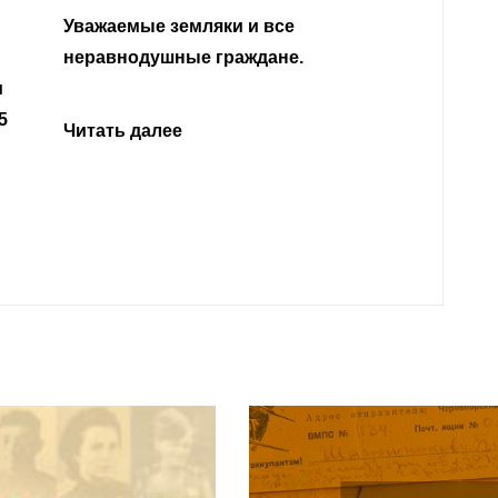
Уважа
Кабар
Читать далее
откли
родит
года 
Нальч
Читат