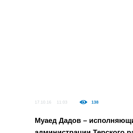
17.10.16
11:03
138
Муаед Дадов – исполняющ
администрации Терского р