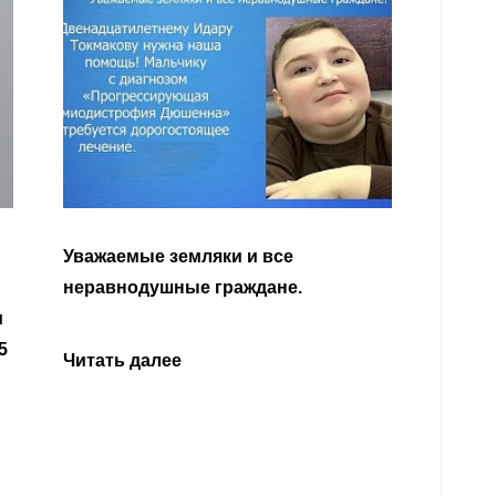
Уважа
Кабар
Читать далее
откли
родит
года 
Нальч
Читат