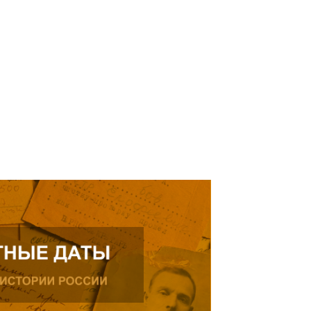
елей Тамерлана Урусова, 2015
Читать далее
рождения, проживающего в
ике.
ь далее