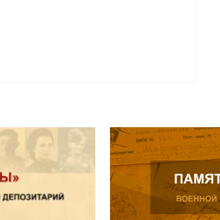
родит
года 
Нальч
Читат