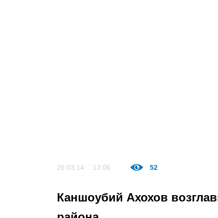
26.03.14
13:06
52
Каншоубий Ахохов возгла
района