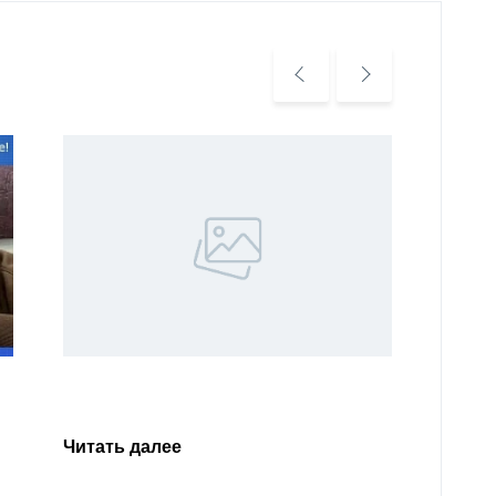
Уважа
Кабар
Читать далее
откли