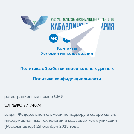
Контакты
Условия использования
ᅠ ᅠ ᅠ ᅠ ᅠ
ᅠ ᅠ ᅠ ᅠ ᅠ ᅠ ᅠ ᅠ ᅠ ᅠ
Политика обработки персональных данных
ᅠ ᅠ ᅠ ᅠ ᅠ ᅠ ᅠ ᅠ ᅠ ᅠ
Политика конфиденциальности
регистрационный номер СМИ
ЭЛ №ФС 77-74074
выдан Федеральной службой по надзору в сфере связи,
информационных технологий и массовых коммуникаций
(Роскомнадзор) 29 октября 2018 года