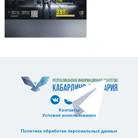
Контакты
Условия использования
ᅠ ᅠ ᅠ ᅠ ᅠ
ᅠ ᅠ ᅠ ᅠ ᅠ ᅠ ᅠ ᅠ ᅠ ᅠ
Политика обработки персональных данных
ᅠ ᅠ ᅠ ᅠ ᅠ ᅠ ᅠ ᅠ ᅠ ᅠ