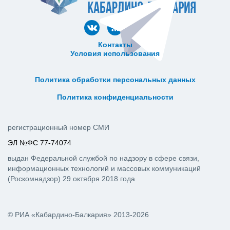
Контакты
Условия использования
ᅠ ᅠ ᅠ ᅠ ᅠ
ᅠ ᅠ ᅠ ᅠ ᅠ ᅠ ᅠ ᅠ ᅠ ᅠ
Политика обработки персональных данных
ᅠ ᅠ ᅠ ᅠ ᅠ ᅠ ᅠ ᅠ ᅠ ᅠ
Политика конфиденциальности
регистрационный номер СМИ
ЭЛ №ФС 77-74074
выдан Федеральной службой по надзору в сфере связи,
информационных технологий и массовых коммуникаций
(Роскомнадзор) 29 октября 2018 года
© РИА «Кабардино-Балкария» 2013-2026