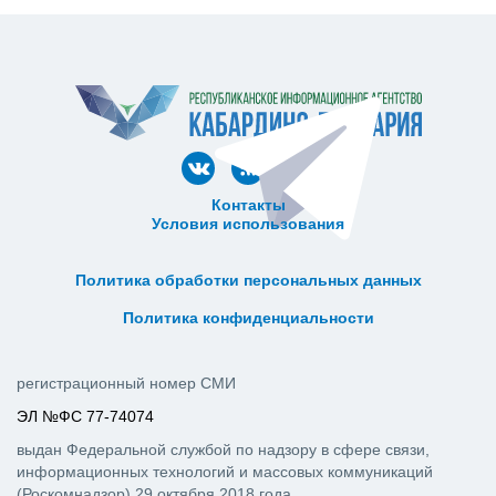
Контакты
Условия использования
ᅠ ᅠ ᅠ ᅠ ᅠ
ᅠ ᅠ ᅠ ᅠ ᅠ ᅠ ᅠ ᅠ ᅠ ᅠ
Политика обработки персональных данных
ᅠ ᅠ ᅠ ᅠ ᅠ ᅠ ᅠ ᅠ ᅠ ᅠ
Политика конфиденциальности
регистрационный номер СМИ
ЭЛ №ФС 77-74074
выдан Федеральной службой по надзору в сфере связи,
информационных технологий и массовых коммуникаций
(Роскомнадзор) 29 октября 2018 года