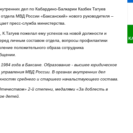
утренних дел по Кабардино-Балкарии Казбек Татуев
отдела МВД России «Баксанский» нового руководителя –
щает пресс-служба министерства.
 К.Татуев пожелал ему успехов на новой должности и
перед личным составом отдела, вопросы профилактики
пление положительного образа сотрудника
общении.
 1984 года в Баксане. Образование - высшее юридическое
ю управления МВД России. В органах внутренних дел
лжностях среднего и старшего начальствующего состава.
Отечеством» 2-й степени, медалями «За доблесть в
ое детей.