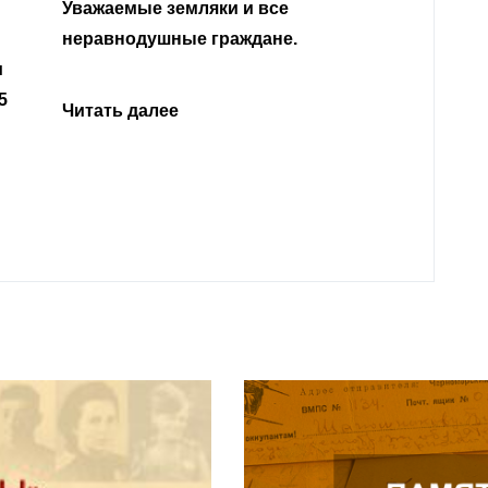
Уважа
Кабар
Читать далее
откли
родит
года 
Нальч
Читат