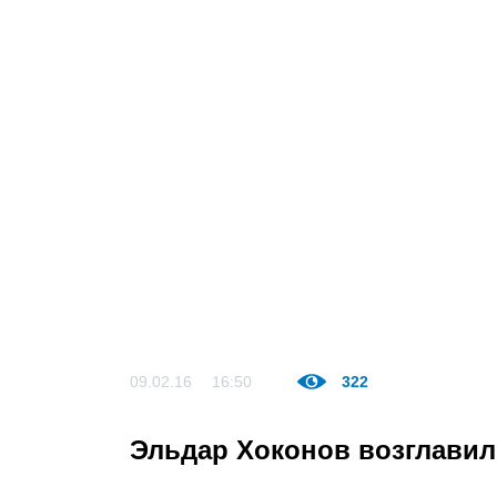
09.02.16
16:50
322
Эльдар Хоконов возглави