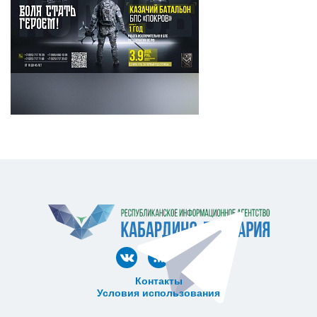
Контакты
Условия использования
ᅠ ᅠ ᅠ ᅠ ᅠ