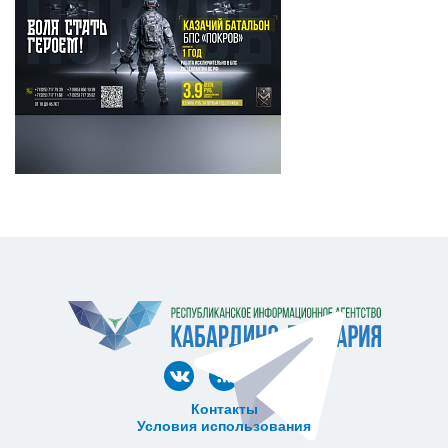
Контакты
Условия использования
ᅠ ᅠ ᅠ ᅠ ᅠ