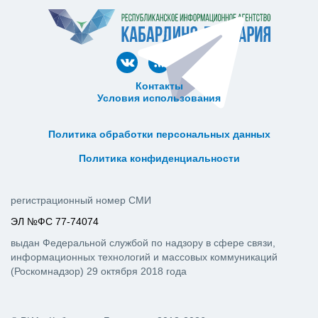
Контакты
Условия использования
ᅠ ᅠ ᅠ ᅠ ᅠ
ᅠ ᅠ ᅠ ᅠ ᅠ ᅠ ᅠ ᅠ ᅠ ᅠ
Политика обработки персональных данных
ᅠ ᅠ ᅠ ᅠ ᅠ ᅠ ᅠ ᅠ ᅠ ᅠ
Политика конфиденциальности
регистрационный номер СМИ
ЭЛ №ФС 77-74074
выдан Федеральной службой по надзору в сфере связи,
информационных технологий и массовых коммуникаций
(Роскомнадзор) 29 октября 2018 года