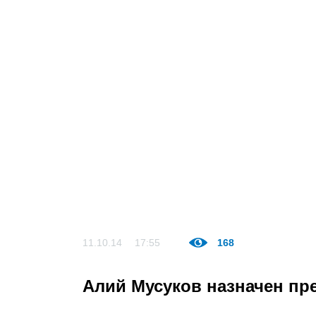
11.10.14
17:55
168
Алий Мусуков назначен пр