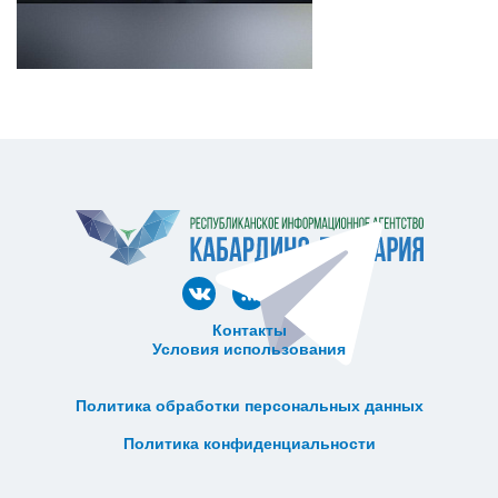
Контакты
Условия использования
ᅠ ᅠ ᅠ ᅠ ᅠ
ᅠ ᅠ ᅠ ᅠ ᅠ ᅠ ᅠ ᅠ ᅠ ᅠ
Политика обработки персональных данных
ᅠ ᅠ ᅠ ᅠ ᅠ ᅠ ᅠ ᅠ ᅠ ᅠ
Политика конфиденциальности