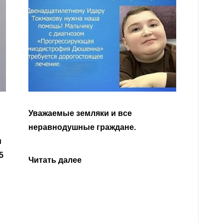
Уважа
Кабар
Читать далее
откли
родит
года 
Нальч
Читат