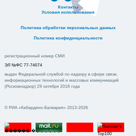
Контакты
Условия использования
ᅠ ᅠ ᅠ ᅠ ᅠ
ᅠ ᅠ ᅠ ᅠ ᅠ ᅠ ᅠ ᅠ ᅠ ᅠ
Политика обработки персональных данных
ᅠ ᅠ ᅠ ᅠ ᅠ ᅠ ᅠ ᅠ ᅠ ᅠ
Политика конфиденциальности
регистрационный номер СМИ
ЭЛ №ФС 77-74074
выдан Федеральной службой по надзору в сфере связи,
информационных технологий и массовых коммуникаций
(Роскомнадзор) 29 октября 2018 года
© РИА «Кабардино-Балкария» 2013-2026