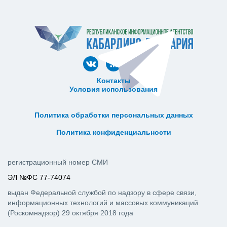
Контакты
Условия использования
ᅠ ᅠ ᅠ ᅠ ᅠ
ᅠ ᅠ ᅠ ᅠ ᅠ ᅠ ᅠ ᅠ ᅠ ᅠ
Политика обработки персональных данных
ᅠ ᅠ ᅠ ᅠ ᅠ ᅠ ᅠ ᅠ ᅠ ᅠ
Политика конфиденциальности
регистрационный номер СМИ
ЭЛ №ФС 77-74074
выдан Федеральной службой по надзору в сфере связи,
информационных технологий и массовых коммуникаций
(Роскомнадзор) 29 октября 2018 года