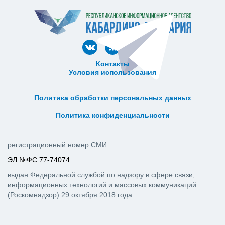
Контакты
Условия использования
ᅠ ᅠ ᅠ ᅠ ᅠ
ᅠ ᅠ ᅠ ᅠ ᅠ ᅠ ᅠ ᅠ ᅠ ᅠ
Политика обработки персональных данных
ᅠ ᅠ ᅠ ᅠ ᅠ ᅠ ᅠ ᅠ ᅠ ᅠ
Политика конфиденциальности
регистрационный номер СМИ
ЭЛ №ФС 77-74074
выдан Федеральной службой по надзору в сфере связи,
информационных технологий и массовых коммуникаций
(Роскомнадзор) 29 октября 2018 года