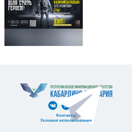
Контакты
Условия использования
ᅠ ᅠ ᅠ ᅠ ᅠ
ᅠ ᅠ ᅠ ᅠ ᅠ ᅠ ᅠ ᅠ ᅠ ᅠ