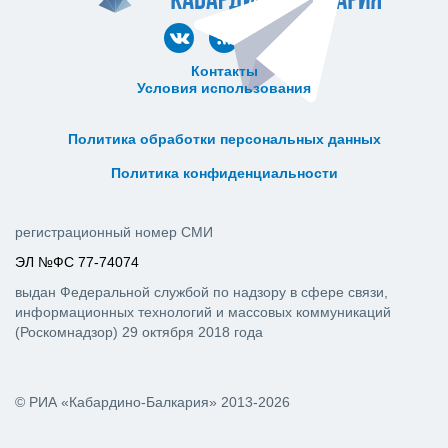
Контакты
Условия использования
ᅠ ᅠ ᅠ ᅠ ᅠ
ᅠ ᅠ ᅠ ᅠ ᅠ ᅠ ᅠ ᅠ ᅠ ᅠ
Политика обработки персональных данных
ᅠ ᅠ ᅠ ᅠ ᅠ ᅠ ᅠ ᅠ ᅠ ᅠ
Политика конфиденциальности
регистрационный номер СМИ
ЭЛ №ФС 77-74074
выдан Федеральной службой по надзору в сфере связи,
информационных технологий и массовых коммуникаций
(Роскомнадзор) 29 октября 2018 года
© РИА «Кабардино-Балкария» 2013-2026