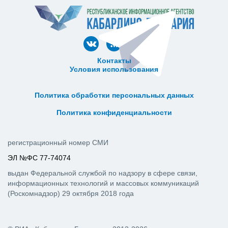
Контакты
Условия использования
ᅠ ᅠ ᅠ ᅠ ᅠ
ᅠ ᅠ ᅠ ᅠ ᅠ ᅠ ᅠ ᅠ ᅠ ᅠ
Политика обработки персональных данных
ᅠ ᅠ ᅠ ᅠ ᅠ ᅠ ᅠ ᅠ ᅠ ᅠ
Политика конфиденциальности
регистрационный номер СМИ
ЭЛ №ФС 77-74074
выдан Федеральной службой по надзору в сфере связи,
информационных технологий и массовых коммуникаций
(Роскомнадзор) 29 октября 2018 года