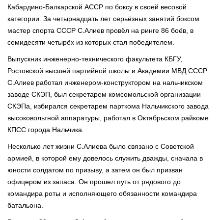
Кабардино-Балкарской АССР по боксу в своей весовой
категории. За четырнадцать лет серьёзных занятий боксом
мастер спорта СССР С.Алиев провёл на ринге 86 боёв, в
семидесяти четырёх из которых стал победителем.
Выпускник инженерно-технического факультета КБГУ,
Ростовской высшей партийной школы и Академии МВД СССР
С.Алиев работал инженером-конструктором на нальчикском
заводе СКЭП, был секретарем комсомольской организации
СКЭПа, избирался секретарем парткома Нальчикского завода
высоковольтной аппаратуры, работал в Октябрьском райкоме
КПСС города Нальчика.
Несколько лет жизни С.Алиева было связано с Советской
армией, в которой ему довелось служить дважды, сначала в
юности солдатом по призыву, а затем он был призван
офицером из запаса. Он прошел путь от рядового до
командира роты и исполняющего обязанности командира
батальона.