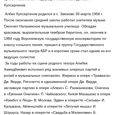
Хупсергенов.
Албек Хупсергенов родился в с. Заюково 30 марта 1956 г.
После окончания средней школы работал учителем музыки.
Окончил Нальчикское музыкальное училище. Обладая
красивым, выразительным тембром баритона, он, окончив в
1984 году Воронежскую государственную консерваторию по
классу сольного пения, пришел в труппу Государственного
музыкального театра КБР и в короткие сроки стал одним из его
ведущих солистов.
За годы работы на сцене родного театра Алибек
Хамидбиевич исполнил ряд значимых оперных партий и
ролей в музыкальных спектаклях: Жермон в опере «Травиата»
Дж. Верди; Риголетто в одноименной опере Дж. Верди;
заглавную партию в опере «Алеко» С. Рахманинова; Онегина
в «Евгении Онегине» П. Чайковского; Князя Махашоко в опере
«Камбот и Ляца» В. Молова; Эдвин в оперетте «Сильва» И.
Кальмана, Айзенштейн в оперетте «Летучая мышь» И.
Штрауса, Назар в оперетте «Свадьба в Малиновке» Б.