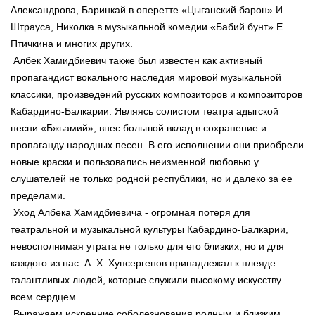
Александрова, Баринкай в оперетте «Цыганский барон» И.
Штрауса, Николка в музыкальной комедии «Бабий бунт» Е.
Птичкина и многих других.
Албек Хамидбиевич также был известен как активный
пропагандист вокального наследия мировой музыкальной
классики, произведений русских композиторов и композиторов
Кабардино-Балкарии. Являясь солистом театра адыгской
песни «Бжьамий», внес большой вклад в сохранение и
пропаганду народных песен. В его исполнении они приобрели
новые краски и пользовались неизменной любовью у
слушателей не только родной республики, но и далеко за ее
пределами.
Уход Албека Хамидбиевича - огромная потеря для
театральной и музыкальной культуры Кабардино-Балкарии,
невосполнимая утрата не только для его близких, но и для
каждого из нас. А. Х. Хупсергенов принадлежал к плеяде
талантливых людей, которые служили высокому искусству
всем сердцем.
Выражаем искренние соболезнования родным и близким,