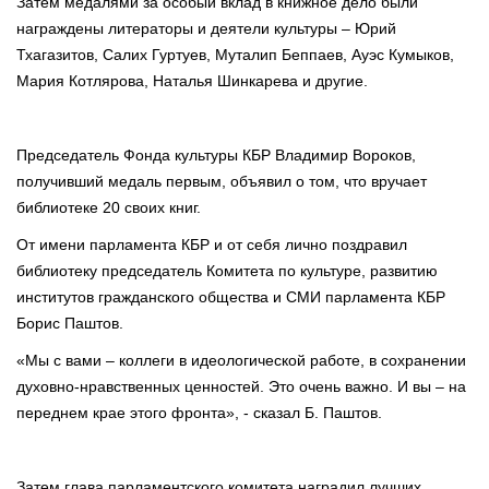
Затем медалями за особый вклад в книжное дело были
награждены литераторы и деятели культуры – Юрий
Тхагазитов, Салих Гуртуев, Муталип Беппаев, Ауэс Кумыков,
Мария Котлярова, Наталья Шинкарева и другие.
Председатель Фонда культуры КБР Владимир Вороков,
получивший медаль первым, объявил о том, что вручает
библиотеке 20 своих книг.
От имени парламента КБР и от себя лично поздравил
библиотеку председатель Комитета по культуре, развитию
институтов гражданского общества и СМИ парламента КБР
Борис Паштов.
«Мы с вами – коллеги в идеологической работе, в сохранении
духовно-нравственных ценностей. Это очень важно. И вы – на
переднем крае этого фронта», - сказал Б. Паштов.
Затем глава парламентского комитета наградил лучших