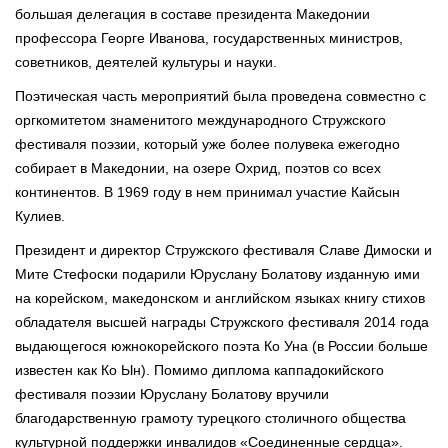
большая делегация в составе президента Македонии
профессора Георге Иванова, государственных министров,
советников, деятелей культуры и науки.
Поэтическая часть мероприятий была проведена совместно с
оргкомитетом знаменитого международного Стружского
фестиваля поэзии, который уже более полувека ежегодно
собирает в Македонии, на озере Охрид, поэтов со всех
континентов. В 1969 году в нем принимал участие Кайсын
Кулиев.
Президент и директор Стружского фестиваля Славе Димоски и
Мите Стефоски подарили Юруслану Болатову изданную ими
на корейском, македонском и английском языках книгу стихов
обладателя высшей награды Стружского фестиваля 2014 года
выдающегося южнокорейского поэта Ко Уна (в России больше
известен как Ко Ын). Помимо диплома каппадокийского
фестиваля поэзии Юруслану Болатову вручили
благодарственную грамоту турецкого столичного общества
культурной поддержки инвалидов «Соединенные сердца».