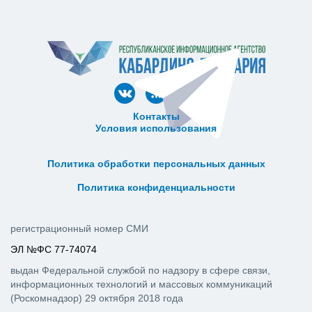
Контакты
Условия использования
ᅠ ᅠ ᅠ ᅠ ᅠ
ᅠ ᅠ ᅠ ᅠ ᅠ ᅠ ᅠ ᅠ ᅠ ᅠ
Политика обработки персональных данных
ᅠ ᅠ ᅠ ᅠ ᅠ ᅠ ᅠ ᅠ ᅠ ᅠ
Политика конфиденциальности
регистрационный номер СМИ
ЭЛ №ФС 77-74074
выдан Федеральной службой по надзору в сфере связи,
информационных технологий и массовых коммуникаций
(Роскомнадзор) 29 октября 2018 года