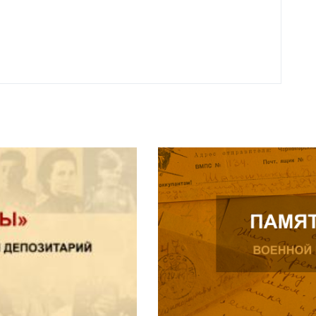
Нальч
Читат