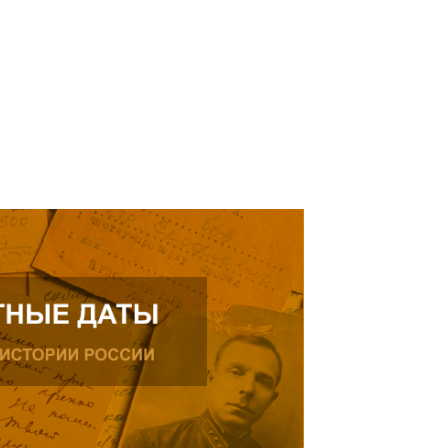
ике.
ь далее