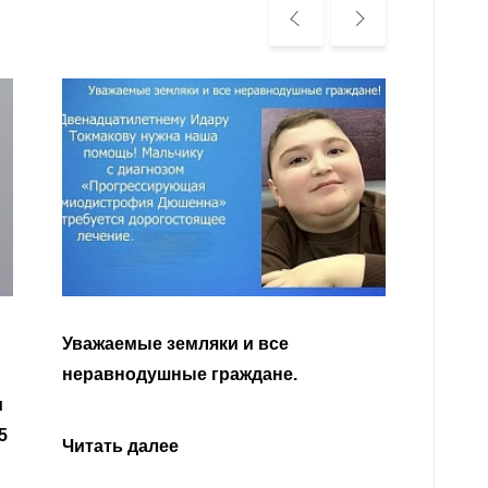
Уважа
Кабар
Читать далее
откли
родит
года 