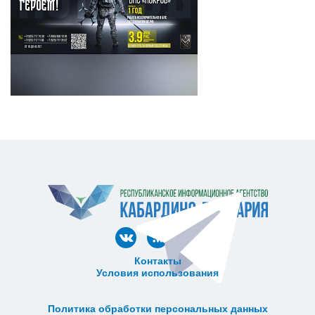
Контакты
Условия использования
ᅠ ᅠ ᅠ ᅠ ᅠ
ᅠ ᅠ ᅠ ᅠ ᅠ ᅠ ᅠ ᅠ ᅠ ᅠ
Политика обработки персональных данных