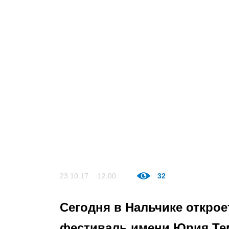
23.10.17
12:00
32
Сегодня в Нальчике откро
фестиваль имени Юрия Те