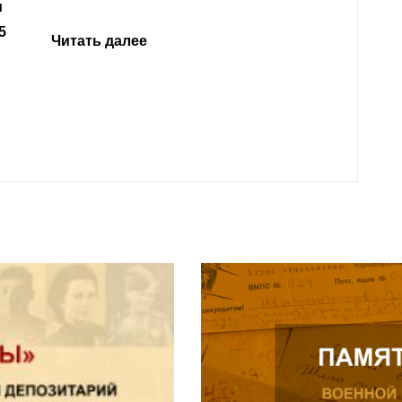
откли
родит
года 
Нальч
Читат