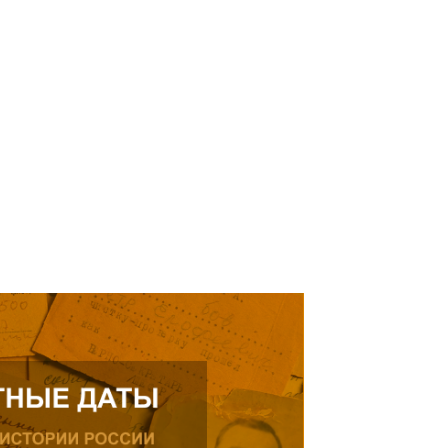
кнуться на просьбу о помощи
елей Тамерлана Урусова, 2015
Читать далее
рождения, проживающего в
ике.
ь далее