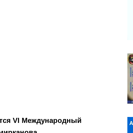
ется VI Международный
мирканова