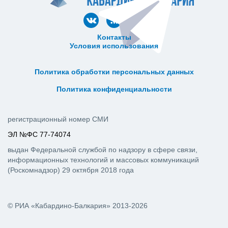
Контакты
Условия использования
ᅠ ᅠ ᅠ ᅠ ᅠ
ᅠ ᅠ ᅠ ᅠ ᅠ ᅠ ᅠ ᅠ ᅠ ᅠ
Политика обработки персональных данных
ᅠ ᅠ ᅠ ᅠ ᅠ ᅠ ᅠ ᅠ ᅠ ᅠ
Политика конфиденциальности
регистрационный номер СМИ
ЭЛ №ФС 77-74074
выдан Федеральной службой по надзору в сфере связи,
информационных технологий и массовых коммуникаций
(Роскомнадзор) 29 октября 2018 года
© РИА «Кабардино-Балкария» 2013-2026