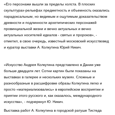
«Его персонажи вышли за пределы холста. В плоских
скульптурах-рельефах предметность и объемность оказались
парадоксальным, но видимым и ощутимым доказательством
древности и подлинности архетипических персонажей
провинциальной жизни и вечно актуальных и вечно
актуальных носителей идеалов - святых и пророков», -
отметил, в свою очередь, известный московский искусствовед
и куратор выставки А. Колкутина Юрий Никич.
«Искусство Андрея Колкутина представлено в Дании уже
больше двадцати лет. Сотни картин были показаны на
выставках в галерее и нескольких музеях. Сложные и
разнообразные в расшифровке образы Колкутина легко и
просто «материализовались» в европейском восприятии и
приятии этого русского и, как оказалось, международного
искусства», - подчеркнул Ю. Никич.
Выставка работ А. Колкутина в городской ратуше Тистеда